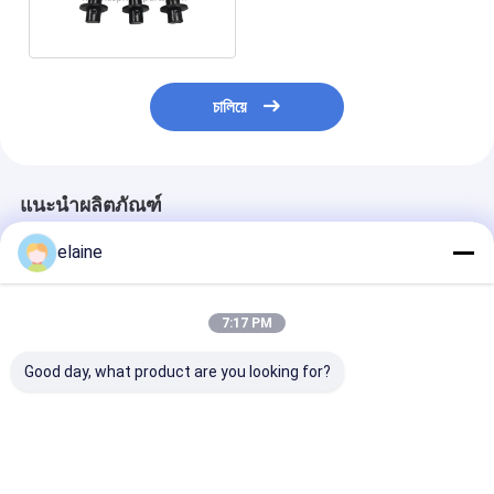
Steel
চালিয়ে
แนะนำผลิตภัณฑ์
elaine
7:17 PM
Good day, what product are you looking for?
milling machine
W1900 milling
Benit สินค้าใหม่
accessories BNT22
machine spare parts
W2000 ฟันกัด 
2198013 2198014
replacement planner
พร้อมเครื่องซักผ
milling toolholders
accessories BNT11
มม. สำหรับเครื่อ
1870022198002 tool
2800878 2642
ราคาดีที่สุด
ราคาดีที่สุด
ราคาดีที่ส