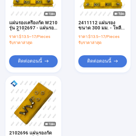
ทัวร์โรงงาน
การควบคุมคุณภาพ
แผ่นรองเครื่องกัด W210
2411112 แผ่นรอง
รุ่น 2102697 - แผ่นรอง
ขนาด 300 มม. - โพลียูรี
ติดต่อเรา
รางโพลี 300 มม. รุ่น
เทนคุณภาพสูง
ราคา:
$13.5~17/Pieces
ราคา:
$13.5~17/Pieces
2411112 คุณภาพระดับ
2102697 แผ่นรองโพลี
รับราคาล่าสุด
รับราคาล่าสุด
มืออาชีพสำหรับการ
สำหรับงานกัด
ข่าว
ซ่อมแซมเครื่อง Cold
W210/W215 การยึด
Planer
เกาะดีเยี่ยม
กรณี
ติดต่อตอนนี้
ติดต่อตอนนี้
อะไหล่เครื่องปูผิวทางแอสฟัลต์
ชิ้นส่วนเครื่องกัด
ระบบควบคุมการปูผิวทาง
เซ็นเซอร์เครื่องปูผิวทางแอสฟัลต์
2102696 แผ่นรองกัด