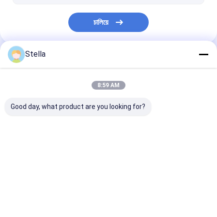
ส่วนของหุ่นยนต์มนุษย์
চালিয়ে
Stella
หมวดหมู่ของเรา
8:59 AM
Good day, what product are you looking for?
อะไหล่เครื่องปูผิวทาง
ชิ้นส่วนเครื่องกัด
ระบบควบคุมการป
แอสฟัลต์
ทาง
Desktop Site
บ้าน
เกี่ยวกับเรา
ติดต่อเรา
Privacy Policy
แผนผังเว็บไซต์