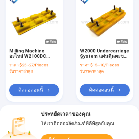
Milling Machine
W2000 Undercarriage
อะไหล่ W2100DC
System แผ่นตีนตะขาบ
W2100 2102698
โพลียูรีเทนสีเหลืองทนต่อ
ราคา:
$25~27/Pieces
ราคา:
$15~18/Pieces
Track Pads
การสึกหรอ
รับราคาล่าสุด
รับราคาล่าสุด
350mmx135mm
ติดต่อตอนนี้
ติดต่อตอนนี้
ประหยัดเวลาของคุณ
ให้เราติดต่อผลิตภัณฑ์ที่ดีที่สุดกับคุณ