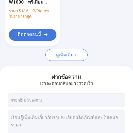
W1000 - พรีเมียม
เครื่องปูผิวทางสว่าน
2411111 สำหรับเปลี่ยน
ราคา:
$13.5~17/Pieces
แผ่นรองเดิน เหมาะสมอ
รับราคาล่าสุด
แผ่นปาดปูน
ย่างยิ่ง ประสิทธิภาพเชื่อ
ถือได้
ที่จับเครื่องมือกัด
ติดต่อตอนนี้
แผ่นยางรองแท่น
ดูเพิ่มเติม
สายพานลำเลียง
เครื่องมิลลิ่งบิต
ฝากข้อความ
แผ่นยางกันกระแทก
เราจะตอบกลับอย่างรวดเร็ว
หัวฉีดพ่นพลาสติก
แผ่นรองโพลี
อะไหล่รถยนต์