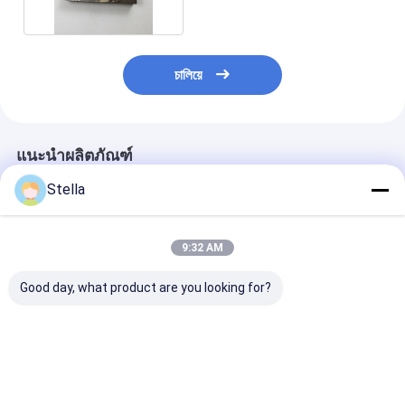
চালিয়ে
แนะนำผลิตภัณฑ์
Stella
9:32 AM
Good day, what product are you looking for?
109926 เครื่องลดการ
388-9556 Return
37972 ฐานจาน
เดินทางของระบบไฮดร
Roller for PM620
สำหรับเครื่องกั
อลิก Asphalt Paver
อะไหล่
(Bonfiglioli
B6201676297) สําหรับ
ราคาดีที่สุด
ราคาดีที่สุด
ราคาดีที่ส
W2000