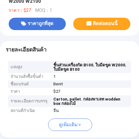
W2000 W2100
ราคา：$27
MOQ：1
ราคาถูกที่สุด
ติดต่อตอนนี้
รายละเอียดสินค้า
,
,
ชิ้นส่วนเครื่องกัด B100
ใบมีดขูด W2000
แสงสูง
ใบมีดขูด B100
จำนวนสั่งซื้อขั้นต่ำ
1
ชื่อแบรนด์
Benit
ราคา
$27
Carton, pallet.
กล่องพาเลท
wodden
รายละเอียดการบรรจุ
box
กล่องไม้
สถานที่กำเนิด
จีน
ดูเพิ่มเติม