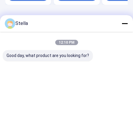
Desktop Site
บ้าน
เกี่ยวกับเรา
ติดต่อเรา
Stella
Sitemap
Privacy Policy
คุณภาพ
อะไหล่เครื่องปูผิวทางแอสฟัลต์
โรงงานในประเทศจีน.Copyright
© 2026 Suzhou Benit Machinery Technology Co., Ltd. All Rights
12:10 PM
Reserved.
Good day, what product are you looking for?
หน้าแรก
สินค้า
เกี่ยวกับเรา