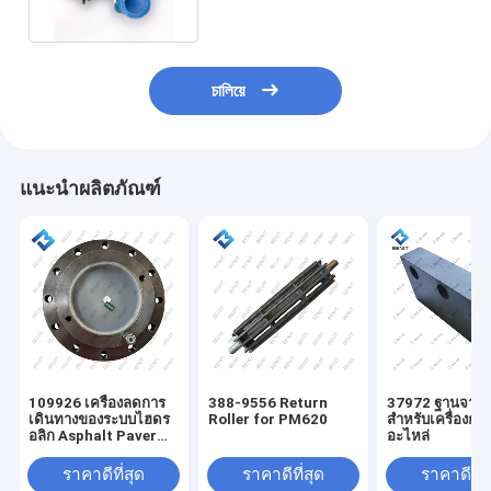
চালিয়ে
แนะนำผลิตภัณฑ์
109926 เครื่องลดการ
388-9556 Return
37972 ฐานจาน
เดินทางของระบบไฮดร
Roller for PM620
สำหรับเครื่องกั
อลิก Asphalt Paver
อะไหล่
(Bonfiglioli
B6201676297) สําหรับ
ราคาดีที่สุด
ราคาดีที่สุด
ราคาดีที่ส
W2000