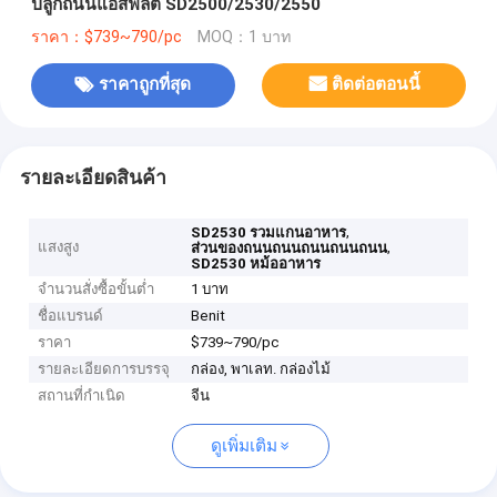
ปลูกถนนแอสฟัลต SD2500/2530/2550
ราคา：$739~790/pc
MOQ：1 บาท
ราคาถูกที่สุด
ติดต่อตอนนี้
รายละเอียดสินค้า
,
SD2530 รวมแกนอาหาร
แสงสูง
,
ส่วนของถนนถนนถนนถนนถนน
SD2530 หม้ออาหาร
จำนวนสั่งซื้อขั้นต่ำ
1 บาท
ชื่อแบรนด์
Benit
ราคา
$739~790/pc
รายละเอียดการบรรจุ
กล่อง, พาเลท. กล่องไม้
สถานที่กำเนิด
จีน
ดูเพิ่มเติม