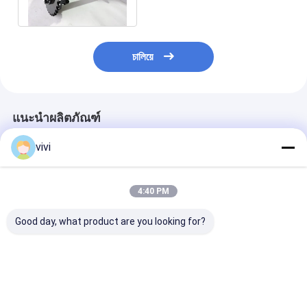
SD2500/2530/2550
চালিয়ে
แนะนำผลิตภัณฑ์
vivi
4:40 PM
Good day, what product are you looking for?
80704372 กระปุกปรับ
อะไหล่ที่สะดวกสบาย
2136673 ระบบก
ระดับสกรีนซอลีนอยด์
สําหรับการบํารุงรักษา
หน้ายางตันสำหร
วาล์ว Rexroth
ง่ายของเครื่องวางแอ
ก่อสร้างถนนคุณ
R900561286 สําหรับ
สฟัลตที่ทนทาน
W50
การก่อสร้างถนน
ราคาดีที่สุด
ราคาดีที่สุด
ราคาดีที่ส
Volvo-Abg Series